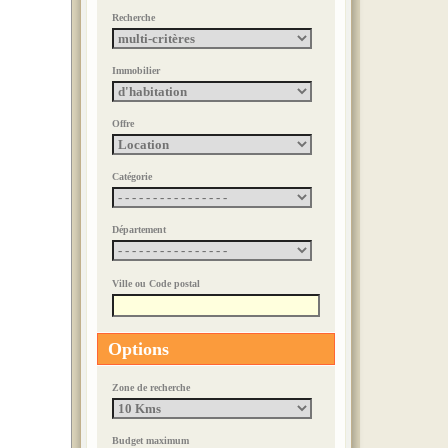
Garage
Recherche
Loyer : 90 €uros
Immobilier
A LOUER À
Offre
Gap
Type 2 de 47 m²
Catégorie
Loyer : 554 €uros
Département
A LOUER À
Ville ou Code postal
Gap
Options
Type 3 de 72 m²
Loyer : 800 €uros
Zone de recherche
Budget maximum