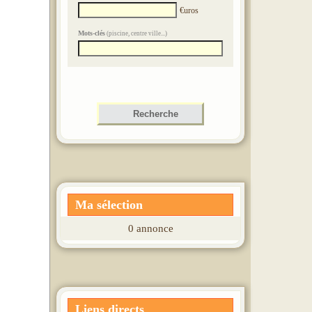
A VENDRE À
€uros
Saint-Jean-Saint-
Mots-clés
(piscine, centre ville...)
Nicolas
Maison de 105 m²
Prix : 313500 €uros
A VENDRE À
Gap
Maison de 155 m²
Prix : 420000 €uros
Ma sélection
0 annonce
A LOUER À
Gap
Type 5 et plus de 136 m²
Liens directs