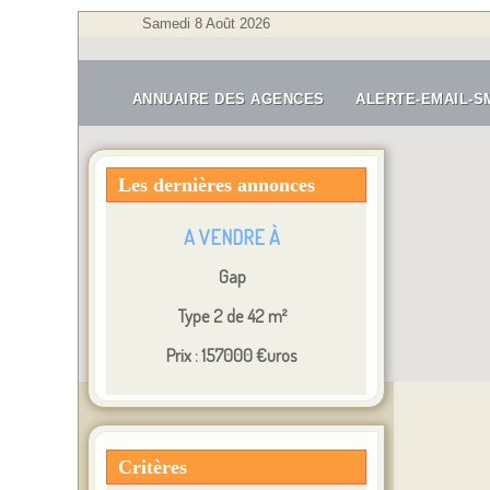
Samedi 8 Août 2026
A VENDRE À
Gap
ANNUAIRE DES AGENCES
ALERTE-EMAIL-S
Garage
Prix : 20600 €uros
Les dernières annonces
A VENDRE À
Gap
Type 2 de 42 m²
Prix : 157000 €uros
A LOUER À
Gap
Critères