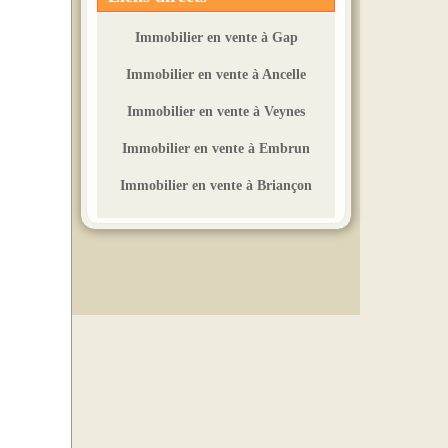
Loyer : 1100 €uros
Immobilier en vente à Gap
A VENDRE À
Immobilier en vente à Ancelle
Gap
Immobilier en vente à Veynes
Type 2 de 31 m²
Immobilier en vente à Embrun
Prix : 85000 €uros
Immobilier en vente à Briançon
A VENDRE À
Saint-Bonnet en
Champsaur
Type 3 de 80 m²
Prix : 127600 €uros