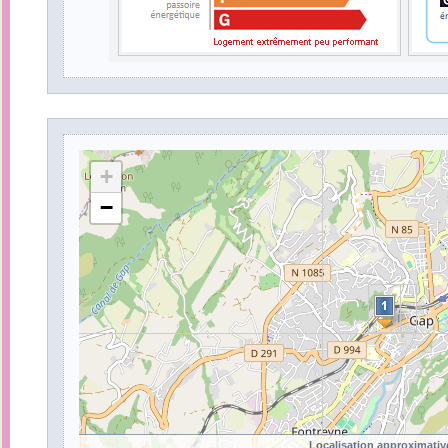
+
−
Localisation approximativ