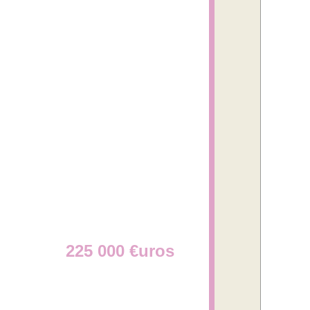
ine individuelle ( qui peut s'ouvrir) , un vaste
u, WC, dressing.
 d'eau chaude ( chaudière neuve de 2025),
en centre-ville;
ité
rofiter de la vue.
225 000 €uros