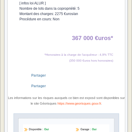
[ infos loi ALUR ]
Nombre de lots dans la copropriété: 5
Montant des charges: 2275 €uros/an
Procédure en cours: Non
367 000 €uros*
*Honoraires à la charge de l'acquéreur : 4,9% TTC
(350 000 €uros hors honoraires)
Partager
Partager
Les informations sur les risques auxquels ce bien est exposé sont disponibles sur
le site Géorisques
https://www.georisques.gouv.fr
.
Disponible :
Oui
Garage :
Oui