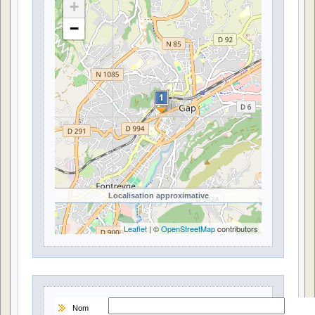
+
−
Localisation approximative
Leaflet
| ©
OpenStreetMap
contributors
Nom