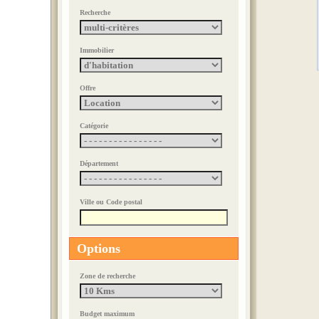
Garage
Recherche
Loyer : 90 €uros
Immobilier
A LOUER À
Offre
Gap
Type 2 de 47 m²
Catégorie
Loyer : 554 €uros
Département
A LOUER À
Ville ou Code postal
Gap
Options
Type 3 de 72 m²
Loyer : 800 €uros
Zone de recherche
Budget maximum