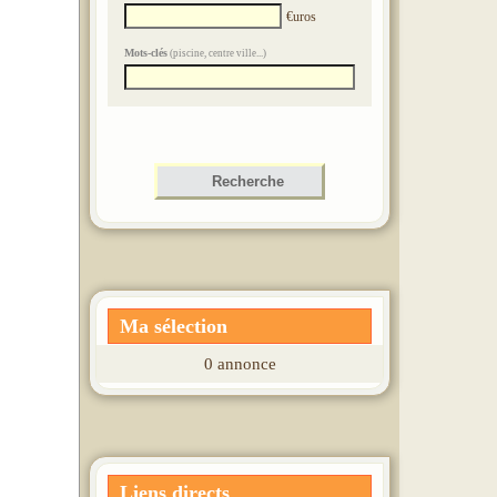
A VENDRE À
€uros
Saint-Jean-Saint-
Mots-clés
(piscine, centre ville...)
Nicolas
Maison de 105 m²
Prix : 313500 €uros
A VENDRE À
Gap
Maison de 155 m²
Prix : 420000 €uros
Ma sélection
0 annonce
A LOUER À
Gap
Type 5 et plus de 136 m²
Liens directs