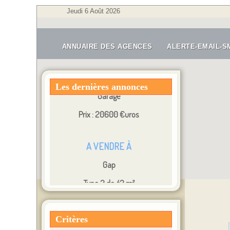
Jeudi 6 Août 2026
A VENDRE À
Gap
ANNUAIRE DES AGENCES
ALERTE-EMAIL-S
Garage
Prix : 20600 €uros
Les dernières annonces
A VENDRE À
Gap
Type 2 de 42 m²
Prix : 157000 €uros
A LOUER À
Gap
Critères